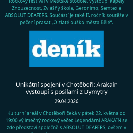
Rockový festival v Městské stodole. Vystoupí kapely
Znouzecnost, Zvlášňý škola, Geronimo, Semtex a
ABSOLUT DEAFERS. Součástí je také II. ročník soutěže v
pečení prasat „O zlaté ouško města Bělé“.
Unikátní spojení v Chotěboři: Arakain
vystoupí s posilami z Dymytry
29.04.2026
Kulturní areál v Chotěboři čeká v pátek 22. května od
19:00 výjimečný rockový večer. Legendární ARAKAIN se
zde představí společně s ABSOLUT DEAFERS, ovšem v