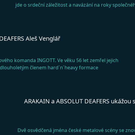
jde o srdeční záležitost a navázání na roky společné
DEAFERS Aleš Venglář
ového komanda INGOTT. Ve věku 56 let zemřel jejich
ěž dlouholetým členem hard´n´heavy formace
ARAKAIN a ABSOLUT DEAFERS ukážou spo
Dvě osvědčená jména české metalové scény se zno