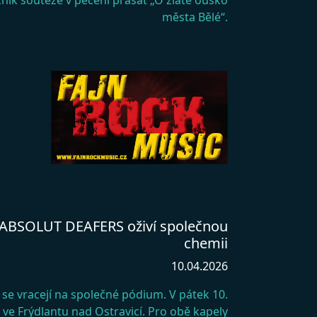
ník soutěže v pečení prasat „O zlaté ouško
města Bělé“.
a ABSOLUT DEAFERS oživí společnou
chemii
10.04.2026
e vracejí na společné pódium. V pátek 10.
ve Frýdlantu nad Ostravicí. Pro obě kapely