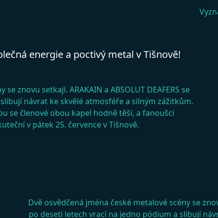
Vyzna
čná energie a poctivý metal v Tišnově!
y se znovu setkají. ARAKAIN a ABSOLUT DEAFERS se
 slibují návrat ke skvělé atmosféře a silným zážitkům.
u se členové obou kapel hodně těší, a fanoušci
uteční v pátek 25. července v Tišnově.
Dvě osvědčená jména české metalové scény se zno
po deseti letech vrací na jedno pódium a slibují n