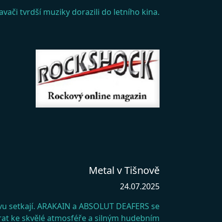
vači tvrdší muziky dorazili do letního kina.
Metal v Tišnově
24.07.2025
vu setkají. ARAKAIN a ABSOLUT DEAFERS se
ávrat ke skvělé atmosféře a silným hudebním