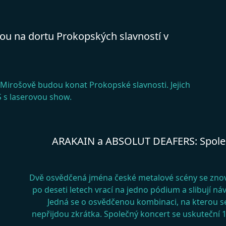
u na dortu Prokopských slavností v
 Mirošově budou konat Prokopské slavnosti. Jejich
 s laserovou show.
ARAKAIN a ABSOLUT DEAFERS: Společná
Dvě osvědčená jména české metalové scény se zno
po deseti letech vrací na jedno pódium a slibují ná
Jedná se o osvědčenou kombinaci, na kterou se
nepřijdou zkrátka. Společný koncert se uskuteční 1