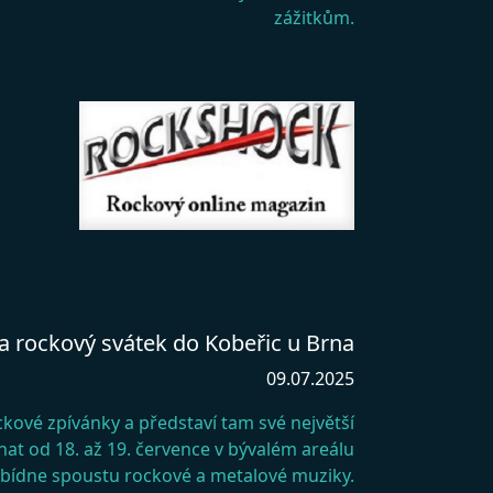
zážitkům.
 rockový svátek do Kobeřic u Brna
09.07.2025
ové zpívánky a představí tam své největší
onat od 18. až 19. července v bývalém areálu
abídne spoustu rockové a metalové muziky.