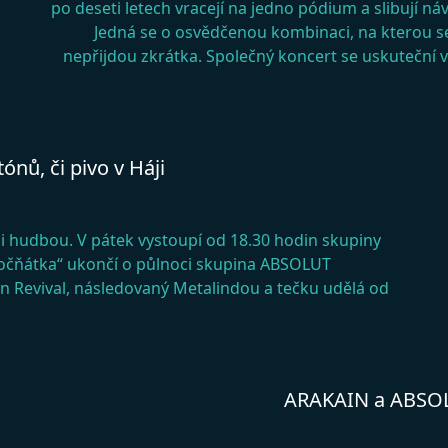
po deseti letech vracejí na jedno pódium a slibují ná
Jedná se o osvědčenou kombinaci, na kterou se
nepřijdou zkrátka. Společný koncert se uskuteční v 
ónů, či pivo v Háji
i hudbou. V pátek vystoupí od 18.30 hodin skupiny
nočňátka“ ukončí o půlnoci skupina ABSOLUT
n Revival, následovaný Metalindou a tečku udělá od
ARAKAIN a ABSOLU