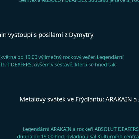
Semtex a ABSOLUT DEAFERS. Součástí je také II. roč
ain vystoupí s posilami z Dymytry
. května od 19:00 výjimečný rockový večer. Legendární
LUT DEAFERS, ovšem v sestavě, která se hned tak
Metalový svátek ve Frýdlantu: ARAKAIN 
Legendární ARAKAIN a rockeři ABSOLUT DEAFERS s
dubna od 19.00 hod. ovládnou sál Kulturního centra 